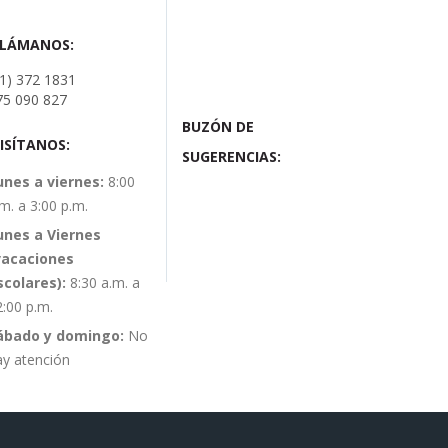
LLÁMANOS:
01) 372 1831
75 090 827
BUZÓN DE
ISÍTANOS:
SUGERENCIAS:
unes a viernes:
8:00
m. a 3:00 p.m.
unes a Viernes
vacaciones
scolares):
8:30 a.m. a
2:00 p.m.
ábado y domingo:
No
ay atención