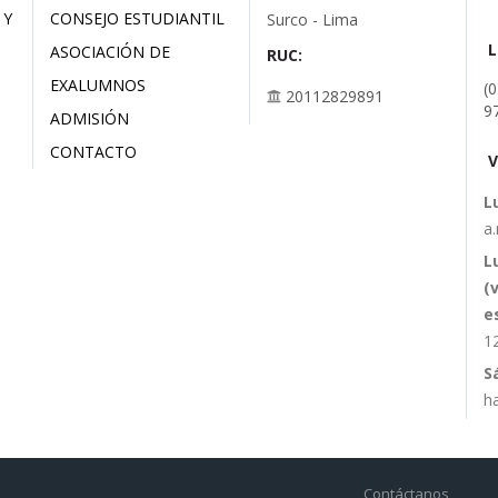
 Y
CONSEJO ESTUDIANTIL
Surco - Lima
ASOCIACIÓN DE
RUC:
EXALUMNOS
(
20112829891
9
ADMISIÓN
CONTACTO
V
L
a.
L
(
e
1
S
h
Contáctanos