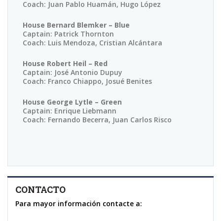
Coach: Juan Pablo Huamán, Hugo López
Co
House Bernard Blemker – Blue
Ho
Captain: Patrick Thornton
Ca
Coach: Luis Mendoza, Cristian Alcántara
Co
House Robert Heil – Red
Ho
Captain: José Antonio Dupuy
Ca
Coach: Franco Chiappo, Josué Benites
Co
House George Lytle – Green
Ho
Captain: Enrique Liebmann
Ca
Coach: Fernando Becerra, Juan Carlos Risco
Co
CONTACTO
Para mayor información contacte a: