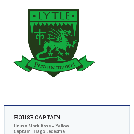
HOUSE CAPTAIN
H
House Mark Ross – Yellow
Ho
Captain: Tiago Ledesma
Ca