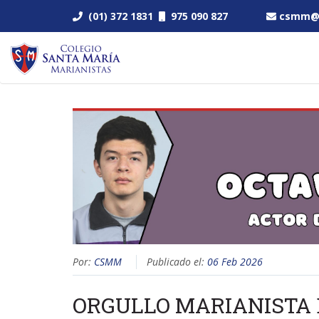
(01) 372 1831
975 090 827
csmm@s
Por:
CSMM
Publicado el:
06 Feb 2026
ORGULLO MARIANISTA 