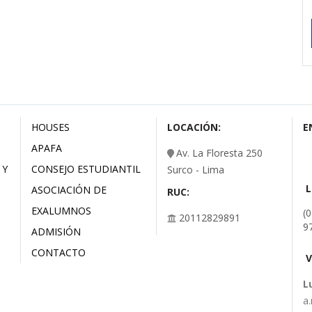
HOUSES
LOCACIÓN:
E
APAFA
Av. La Floresta 250
 Y
CONSEJO ESTUDIANTIL
Surco - Lima
ASOCIACIÓN DE
RUC:
EXALUMNOS
(
20112829891
9
ADMISIÓN
CONTACTO
V
L
a.